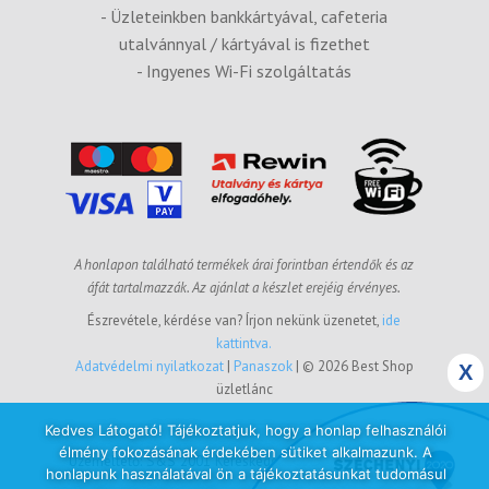
- Üzleteinkben bankkártyával, cafeteria
utalvánnyal / kártyával is fizethet
- Ingyenes Wi-Fi szolgáltatás
A honlapon található termékek árai forintban értendők és az
áfát tartalmazzák. Az ajánlat a készlet erejéig érvényes.
Észrevétele, kérdése van? Írjon nekünk üzenetet,
ide
kattintva.
Panaszok
Adatvédelmi nyilatkozat
|
| © 2026 Best Shop
X
üzletlánc
Kedves Látogató! Tájékoztatjuk, hogy a honlap felhasználói
élmény fokozásának érdekében sütiket alkalmazunk. A
Üzemeltető: S&S 2001 Kereskedelmi és Szolgáltató Kft.
honlapunk használatával ön a tájékoztatásunkat tudomásul